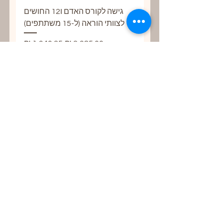
גישה לקורס האדם ו12 החושים
לצוותי הוראה (ל-15 משתתפים)
מחיר רגיל
מחיר מבצע
הוספה לסל
צרו קשר
הילה :
1936 713 503 1
+
אלון:
054-454-8078
כתובת: מעלה אבשלום 53/2 קרית
טבעון