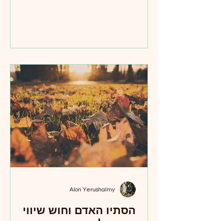
תחושת הביטחון. שלושה אירועים שונים, אך
שזורים זה בזה כחוט אחד המהווים רצף של
חוסר ודאות, פחד, ניתוק, ואובדן אמון בסיסי
. בשנים האחרונות נאלצנו להתמודד עם
סגרים ובידודים, עם רחובות ריקים ועם
פנים מכוסות. אחר כך ראינו כיצד החברה
עצמה נקרעת, כיצד מילים הופכות לנשק
וכיצד רעיונות מפרידים בין לבבות. ולבסוף,
Alon Yerushalmy
הסתיו האדם וחוש שיווי