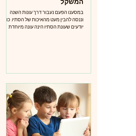
המשקל
במסענו הפעם נעבור דרך עונות השנה
וננסה להבין מעט מהאיכות של הסתיו. כולנו
יודעים שעונת הסתיו הינה עונה מיוחדת
במינה, היא מתחילה עם חגי תשרי שמחד
מתאפיינים בציון אירוע חקלאי חיצוני- חג
האסיף - ומאידך יש להם גם אפיון של כניסה
פנימה, חשבון נפש, צום, סליחה וחזרה
בתשובה. ואולי גם יש קשר בין איסוף פרי
האדמה ובדיקת איכותו ואיסוף המעשים
שלנו ובדיקת השפעתם עלינו ועל אחרים.
את השם "חג האסיף", אנו פוגשים לראשונה
בספר שמות, "... וחג האסיף בצאת השנה
באספך את מעשיך מן השדה"... (שמות, כ"ג,